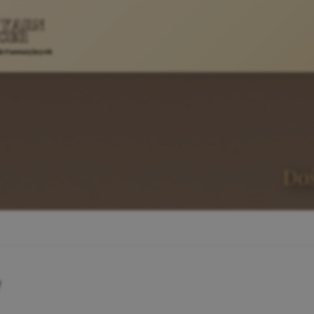
Doś
y