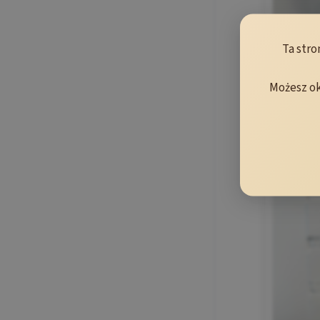
Ta stro
Możesz ok