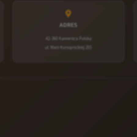
ADRES
42-260 Kamienica Polska
ul. Marii Konopnickiej 255