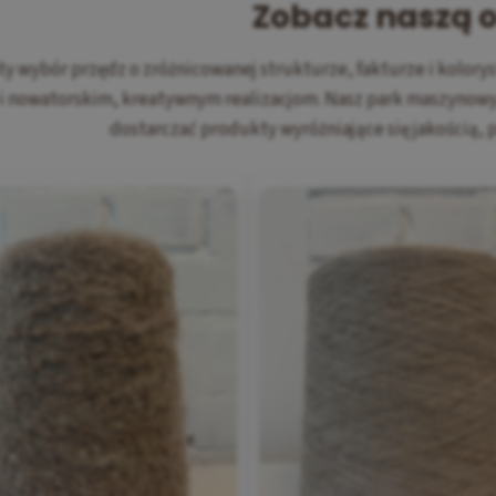
Zobacz naszą o
y wybór przędz o zróżnicowanej strukturze, fakturze i kolor
 i nowatorskim, kreatywnym realizacjom. Nasz park maszynowy 
dostarczać produkty wyróżniające się jakością, p