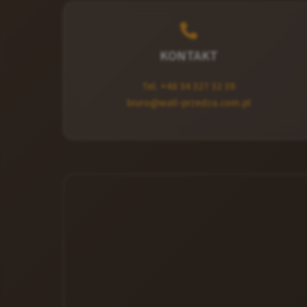
KONTAKT
Tel. +48 34 327 32 39
biuro@wall-przedza.com.pl