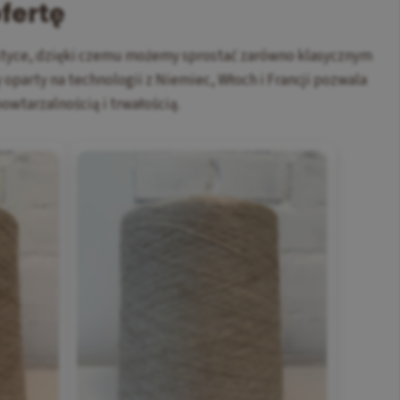
fertę
ystyce, dzięki czemu możemy sprostać zarówno klasycznym
oparty na technologii z Niemiec, Włoch i Francji pozwala
owtarzalnością i trwałością.