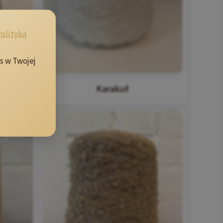
olityką
s w Twojej
Karakuł